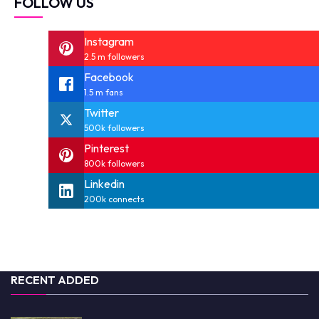
FOLLOW US
Instagram
2.5 m followers
Facebook
1.5 m fans
Twitter
500k followers
Pinterest
800k followers
Linkedin
200k connects
RECENT ADDED