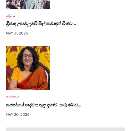
දේශීය
ශ්‍රිපාද උඩමලුවෙි සිල් සමාදන් විමට…
MAY 31, 2026
සාහිත්‍යය
තමන්ගේ හදවත තුළ දයාව, කරුණාව…
MAY 30, 2026