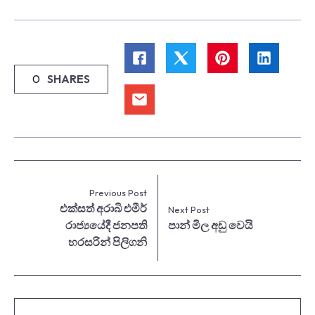
0
SHARES
Previous Post
එක්සත් අරාබි එමීර්
Next Post
රාජ්‍යයේදී ජනපති
පාන් මිල අඩු වෙයි
හරසරින් පිලිගනි