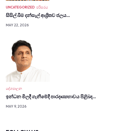
UNCATEGORIZED
පරිසරය
සිසිල් බීම දන්සැල් ආශ්‍රිතව ජලය…
MAY 22, 2026
දේශපාලන
ඉන්ධන මිලදී ගැනී­මේදී පාර­දෘ­ශ්‍ය­භා­වය පිළිබද…
MAY 9, 2026