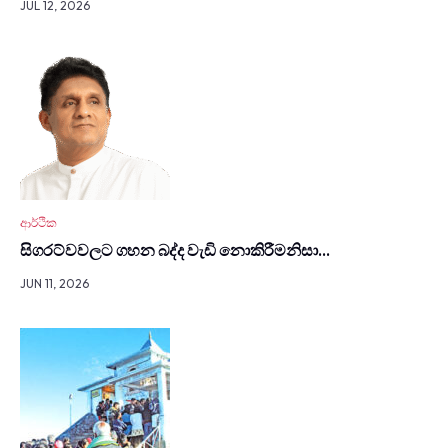
JUL 12, 2026
ආර්ථික
සිග­රට්වවලට ගහන බද්ද වැඩි නොකි­රී­මනිසා…
JUN 11, 2026