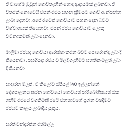
ඒ වාගේම ඔුවුන් ගොවිතැනින් හොද ආදායමක් ලබනවා. ඒ
විතරක් නොවෙයි ජපන් රජය සහන ක්‍රිමයට ගොවි ආන්පන්න
ලාබා දෙනවා .අපේ රටෙත් ගොවියාට සහන දෙන බවට
විශ්වාශයක් තියෙනවා. ජපන් රජය ගොවියාට ලොකු
වටිනාකමක් ලබා දෙනවා.
මාලිමා රජයද ගොවියා ආරක්ෂා කරන බවට පොරොන්දු ලබා දි
තියෙනවා . පසුගියදා රජය වි මිලදි ගැනිමට සහතික මිලත් ලබා
දි තියනවා
සාදාරන මිලත් . වි කිලෝව රැපියල් 140 ඉල්ලන්නේ
දේශපාලනය කරන ගෝවියෝ ගොවියත් පාරිබෝගිකයත් රැක
ගනිම රජයේ වගකිමකි රටෙි ජනතාවගේ ප්‍රශ්න විෂදිමට
රජයට කාලය ලාබාදිය යුතුය.
සරත් චන්දරත්න රත්මල්ල