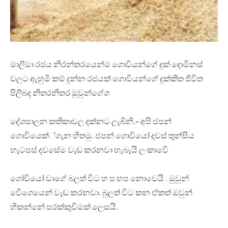
මාලිමා රජය නිරන්තරයෙන්ම ගොවියන්ගේ දුක් දොමිනස්
වලට ඇහුමි කම් දුන්න රජයක් ගොවියන්ගේ දුක්කිත ජිවිත
පිලිබද නිතරනිතර ඔුවුන්ගේශ
දේශපාලන කතිකාවල දක්නට ලැබිනි.- අපි ජපන්
ගොවියෙක්‍්‍ගැන හිතමු. ජපන් ගොවියෝ දවස් තුන්සිය
හැටපස් දවසේම වැඩ කරනවා හැබැයි ලංකාවෙි
ගෝවියෝ වාගේ බලත් විට හ ප හප නොවෙයි . ඔුවුන්
වෙිගෙයෙන් වැඩ කරනවා. බුලත් විට කන ඒකත් ඔවුන්
හිකන්නේ පරක්කුවිමක් ලෙසයි.