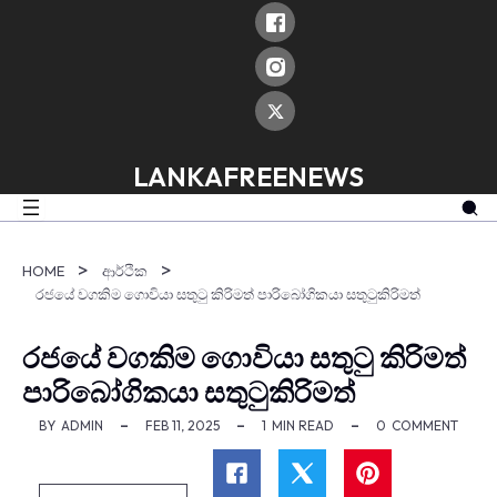
skip
to
content
LANKAFREENEWS
HOME
ආර්ථික
රජයේ වගකිම ගොවියා සතුටු කිරිමත් පාරිබෝගිකයා සතුටුකිරිමත්
රජයේ වගකිම ගොවියා සතුටු කිරිමත්
පාරිබෝගිකයා සතුටුකිරිමත්
BY
ADMIN
FEB 11, 2025
1
MIN READ
0
COMMENT