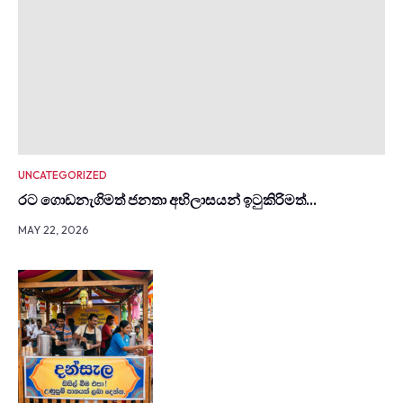
UNCATEGORIZED
රට ගොඩනැගිමත් ජනතා අභිලාසයන් ඉටුකිරිමත්…
MAY 22, 2026