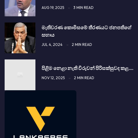
AUG 19, 2025
3 MIN READ
මැතිවරණ කොමිසමේ තීරණයට ජනපතිගේ
සහාය
JUL 4, 2024
2 MIN READ
පිළිම නෙළා නැති විරුවන් පිරිසක්සුවද කළ.…
NOV 12, 2025
2 MIN READ