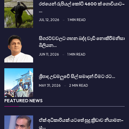
රජයෙන් රුපියල් කෝටි 4600 ක් ගොවියාට–
…
JUL 12, 2026
1 MIN READ
සිග­රට්වවලට ගහන බද්ද වැඩි නොකි­රී­මනිසා
බිලි­යන…
JUN 11, 2026
1 MIN READ
ශ්‍රිපාද උඩමලුවෙි සිල් සමාදන් විමට රට…
MAY 31, 2026
2 MIN READ
FEATURED NEWS
ඒක් අධිකාරියක් යටතේ සුදු ක්‍රිඩාව නියා­ම­න­
ය…