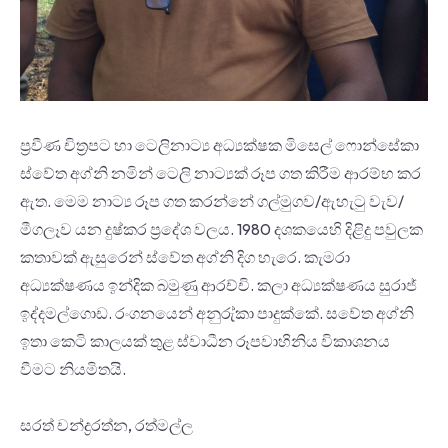
ප්‍රවීණ චිත්‍රපට හා ටෙලිනාට්‍ය අධ්‍යක්ෂක මිසෙල් ෆොන්සේකා
ස්වේත අග්නි නමින් ටෙලි නාට්‍යක් රූප ගත කිරීම ආරම්භ කර
ඇත. මෙම නාට්‍ය රූප ගත කරන්නේ ගල්මුගව/ඇහැටු වැව/
මීගලෑව යන දුෂ්කර ප්‍රදේශ වලය. 1980 දශකයෙහි දිළිදු පවුලක
කතාවක් ඇසුරෙන් ස්වේත අග්නි දිග හැරෙ. කැමරා
අධ්‍යක්ෂණය ඉන්දික බමුණු ආරච්චි. කලා අධ්‍යක්ෂණය සුරාජ්
ඉද්දමල්ගොඩ. රංගනයෙන් අනුරු්කා පාදුක්කේ. සවේත අග්නි
ඉතා කෙටි කාලයක් තුළ ස්වාධීන රූපවාහිනිය විකාශනය
වීමට නියමිතයි.
සරත් චන්ද්‍රරත්න, රත්මල්ල