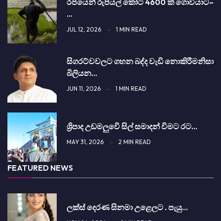
රජයෙන් රුපියල් කෝටි 4600 ක් ගොවියාට–
…
JUL 12, 2026
1 MIN READ
සිග­රට්වවලට ගහන බද්ද වැඩි නොකි­රී­මනිසා
බිලි­යන…
JUN 11, 2026
1 MIN READ
ශ්‍රිපාද උඩමලුවෙි සිල් සමාදන් විමට රට…
MAY 31, 2026
2 MIN READ
FEATURED NEWS
ලක්ස් දෙරණ සිනමා උළෙලට . පැයු…