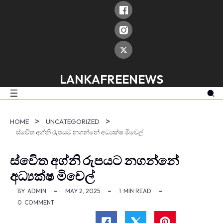
skip
to
content
LANKAFREENEWS
HOME
UNCATEGORIZED
ස්වෙිත අග්නි රුපයට නගන්නේ අධ්‍යක්ෂ මිචෙල්
ස්වෙිත අග්නි රුපයට නගන්නේ
අධ්‍යක්ෂ මිචෙල්
BY
ADMIN
MAY 2, 2025
1
MIN READ
0
COMMENT