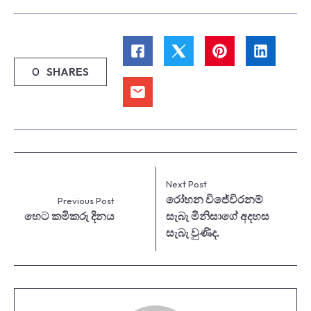
0
SHARES
Next Post
රෝහන විජේවිරනම්
Previous Post
හෙට කමිකරු දිනය
සැබැ මිනිසාගේ අදහස
සැබැ වුණිද.