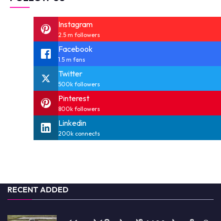
Instagram
2.5 m followers
Facebook
1.5 m fans
Twitter
500k followers
Pinterest
800k followers
Linkedin
200k connects
RECENT ADDED