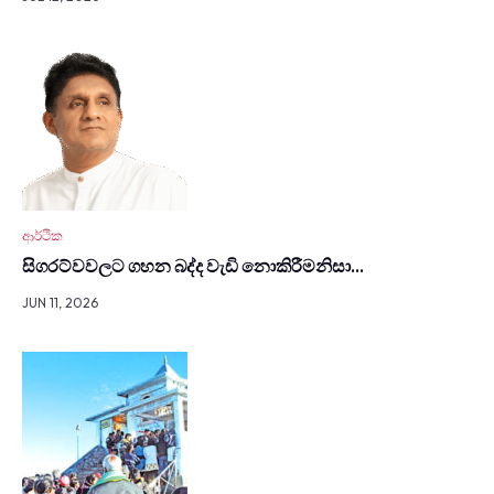
ආර්ථික
සිග­රට්වවලට ගහන බද්ද වැඩි නොකි­රී­මනිසා…
JUN 11, 2026