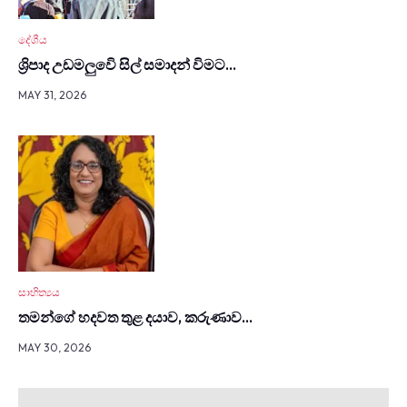
දේශීය
ශ්‍රිපාද උඩමලුවෙි සිල් සමාදන් විමට…
MAY 31, 2026
සාහිත්‍යය
තමන්ගේ හදවත තුළ දයාව, කරුණාව…
MAY 30, 2026