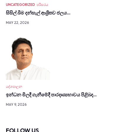
UNCATEGORIZED
පරිසරය
සිසිල් බීම දන්සැල් ආශ්‍රිතව ජලය…
MAY 22, 2026
දේශපාලන
ඉන්ධන මිලදී ගැනී­මේදී පාර­දෘ­ශ්‍ය­භා­වය පිළිබද…
MAY 9, 2026
FOLLOW US