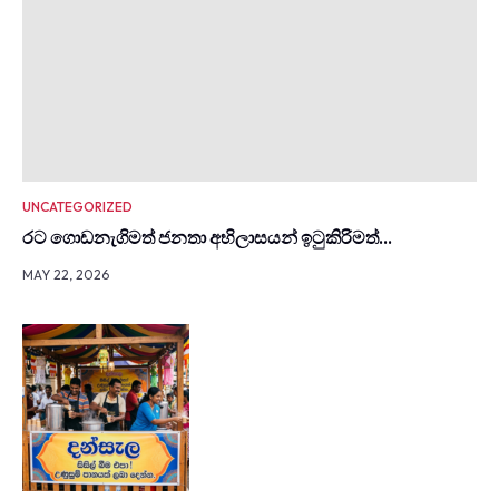
UNCATEGORIZED
රට ගොඩනැගිමත් ජනතා අභිලාසයන් ඉටුකිරිමත්…
MAY 22, 2026