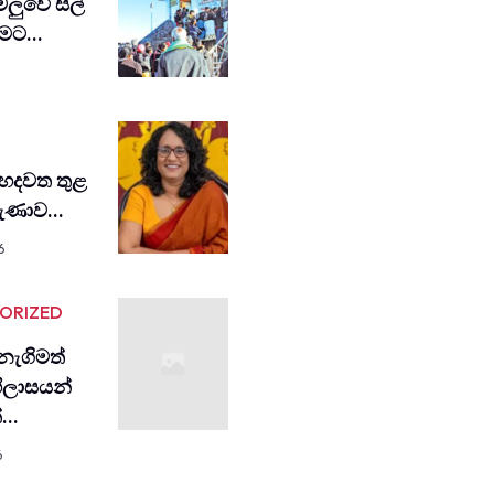
ඩමලුවෙි සිල්
විමට…
හදවත තුළ
රුණාව…
6
ORIZED
ැගිමත්
ිලාසයන්
ත්…
6