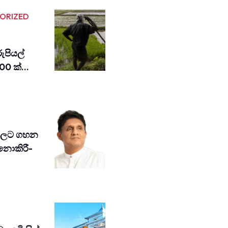
ORIZED
ුපියල්
00 ක්…
වවලට ගහන
 නොකි­රී­