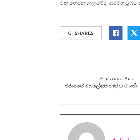
චීන මහජන ශාලාවේදී ආරම්භ වූ බව ජ
0
SHARES
Previous Post
එජාපයේ මහලේකම් වැඩ භාර ගනී