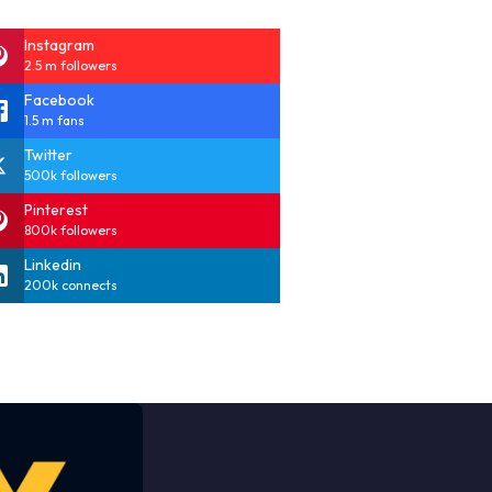
Instagram
2.5 m followers
Facebook
1.5 m fans
Twitter
500k followers
Pinterest
800k followers
Linkedin
200k connects