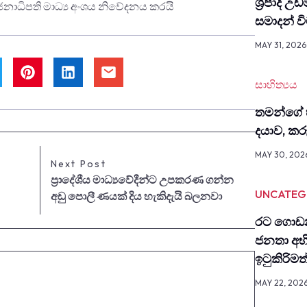
ශ්‍රිපාද උ
නාධිපති මාධ්‍ය අංශය නිවේදනය කරයි
සමාදන් 
MAY 31, 2026
සාහිත්‍යය
තමන්ගේ 
දයාව, ක
MAY 30, 202
Next Post
ප්‍රාදේශීය මාධ්‍යවේදීන්ට උපකරණ ගන්න
UNCATEG
අඩු පොලී ණයක් දිය හැකිදැයි බලනවා
රට ගොඩන
ජනතා අභ
ඉටුකිරිම
MAY 22, 202