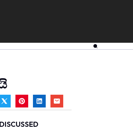
යි
DISCUSSED