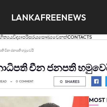
LANKAFREENEWS
හිත්‍යය
විද්‍යා
පරිසරය
සෞඛ්‍ය
වෙනත්
CONTACTS
පති චීන ජනපති හමුවෙයි
ාධිපති චීන ජනපති හමුවෙ
0
SHARES
READ
0
COMMENT
MOST 