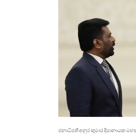
ජනාධිපති අනුර කුමාර දිසානායක මහත