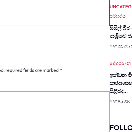
UNCATEG
පරිසරය
සිසිල් බීම
ආශ්‍රිතව
MAY 22, 202
දේශපාලන
ed.
required fields are marked
*
ඉන්ධන මිල
පාර­දෘ­ශ්‍ය
පිළිබද…
MAY 9, 2026
FOLL