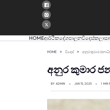
skip
to
content
HOME
ආර්ථික
දේශපාලන
විදෙස්
කලා
සා
HOME
විදෙස්
අනුර කුමාර ජනාධි
අනුර කුමාර ජන
BY
ADMIN
JAN 15, 2025
1
MIN 