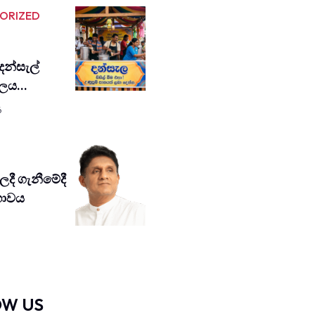
ORIZED
 දන්සැල්
 ජලය…
6
දී ගැනී­මේදී
­භා­වය
OW US