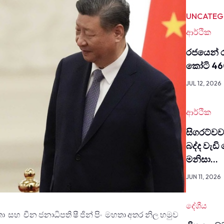
UNCATEG
ආර්ථික
රජයෙන් ර
කෝටි 46
JUL 12, 2026
ආර්ථික
සිග­රට්
බද්ද වැඩි
මනිසා…
JUN 11, 2026
දේශීය
ා සහ චීන ජනාධිපති ෂී ජින් පිං මහතා අතර නිල හමුව