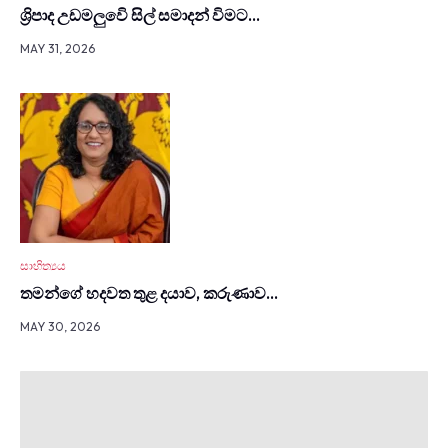
ශ්‍රිපාද උඩමලුවෙි සිල් සමාදන් විමට…
MAY 31, 2026
සාහිත්‍යය
තමන්ගේ හදවත තුළ දයාව, කරුණාව…
MAY 30, 2026