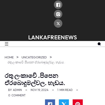
skip
to
content
LANKAFREENEWS
HOME
UNCATEGORIZED
රතු ලංකාවෙි .පිපෙන ඒරබොදුමල්වල. හැඩය.
රතු ලංකාවෙි .පිපෙන
ඒරබොදුමල්වල. හැඩය.
BY
ADMIN
NOV 19, 2024
1
MIN READ
0
COMMENT