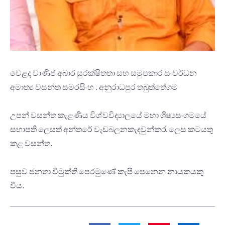
වෙළද වාණිජ අබාර සුරක්ෂිතතා සහ සමුපකාර සංවර්ධන
අමාත්‍ය වසන්ත සමරසිංහ . අනුරාධපුර තබුත්තේගම
උපන් වසන්ත කැළණිය විශ්වවිද්‍යාලයේ මහා ශිෂ්‍යසංගමයේ
සභාපති ලෙසත් අන්තරේ වැඩබලනකැදවුන්කරැ ලෙස කටයතු
කළ වසන්ත.
පසුව ජනතා විමුක්ති පෙරමුණේ කැපි පෙනෙන නායකයකු
විය.