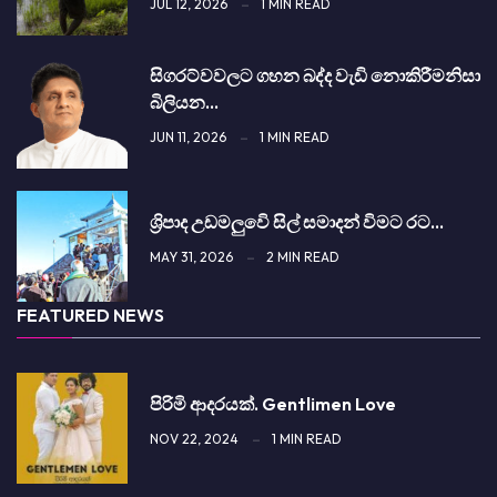
JUL 12, 2026
1 MIN READ
සිග­රට්වවලට ගහන බද්ද වැඩි නොකි­රී­මනිසා
බිලි­යන…
JUN 11, 2026
1 MIN READ
ශ්‍රිපාද උඩමලුවෙි සිල් සමාදන් විමට රට…
MAY 31, 2026
2 MIN READ
FEATURED NEWS
පිරිමි ආදරයක්. Gentlimen Love
NOV 22, 2024
1 MIN READ