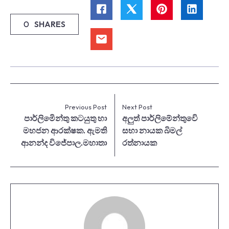
0
SHARES
Previous Post
Next Post
පාර්ලිමෙින්තු කටයුතු හා
අලුත් පාර්ලිමේන්තුවෙි
මහජන ආරක්ෂක. ඇමති
සභා නායක බිමල්
ආනන්ද විජේපාල.මහාතා
රත්නායක