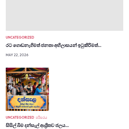
UNCATEGORIZED
රට ගොඩනැගිමත් ජනතා අභිලාසයන් ඉටුකිරිමත්…
MAY 22, 2026
UNCATEGORIZED
පරිසරය
සිසිල් බීම දන්සැල් ආශ්‍රිතව ජලය…