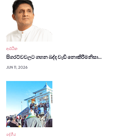
ආර්ථික
සිග­රට්වවලට ගහන බද්ද වැඩි නොකි­රී­මනිසා…
JUN 11, 2026
දේශීය