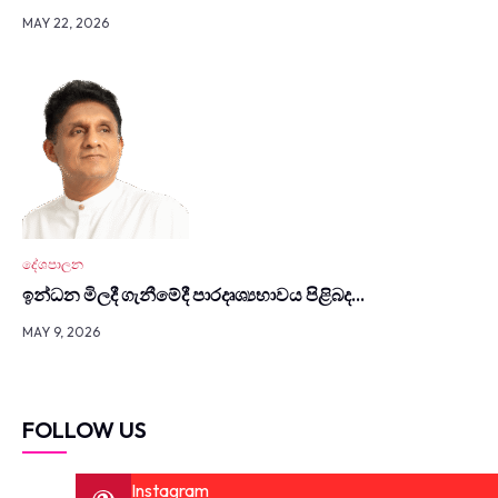
MAY 22, 2026
දේශපාලන
ඉන්ධන මිලදී ගැනී­මේදී පාර­දෘ­ශ්‍ය­භා­වය පිළිබද…
MAY 9, 2026
FOLLOW US
Instagram