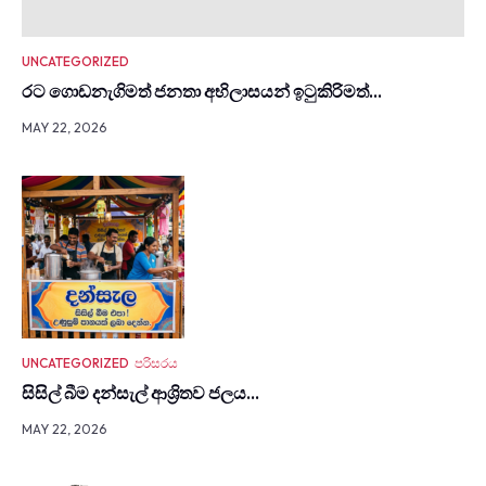
UNCATEGORIZED
රට ගොඩනැගිමත් ජනතා අභිලාසයන් ඉටුකිරිමත්…
MAY 22, 2026
UNCATEGORIZED
පරිසරය
සිසිල් බීම දන්සැල් ආශ්‍රිතව ජලය…
MAY 22, 2026