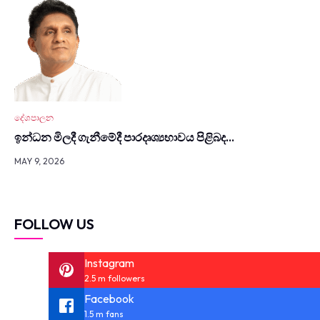
දේශපාලන
ඉන්ධන මිලදී ගැනී­මේදී පාර­දෘ­ශ්‍ය­භා­වය පිළිබද…
MAY 9, 2026
FOLLOW US
Instagram
2.5 m followers
Facebook
1.5 m fans