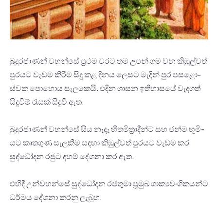
බුදු­ර­ජා­ණන් වහන්සේ ප්‍රථම වරට තම උපන් ගම වන කිඹු­ල්වත්
පුර­යට වැඩම කිරීම සිදු කළ දිනය ලෙසට මැදින් පුර පස­ළො­
ස්වක පොහොය සැල­කෙයි. එදින ශාසන ඉති­හා­සයේ වැද­ගත්
සිදු­වීම් රැසක් සිදුවී ඇත.
බුදු­ර­ජා­ණන් වහන්සේ සිය නෑදෑ හිත­මි­ත්‍රා­දීන්ට සහ ජන්ම භූමි­
යට කෘත­ගුණ සැල­කීම සඳහා කිඹු­ල්වත් පුර­යට වැඩම කර
සුද්ධෝ­දන රජුට දහම් දේශනා කර ඇත.
එහිදී උන්ව­හන්සේ සුද්ධෝ­දන රජ­තුමා ප්‍රමුඛ ශාක්‍ය­වං­ශි­ක­යන්ට
ධර්මය දේශනා කරනු ලැබූහ.