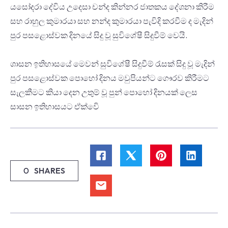
යසෝ­දරා දේවිය උදෙසා චන්ද කින්නර ජාත­කය දේශනා කිරීම
සහ රාහුල කුමා­රයා සහ නන්ද කුමා­රයා පැවිදි කර­වීම ද මැදින්
පුර පස­ළො­ස්වක දිනයේ සිදු වූ සුවි­ශේෂී සිදු­වීම් වෙයි.
ශාසන ඉති­හා­සයේ මෙවන් සුවි­ශේෂී සිදු­වීම් රැසක් සිදු වූ මැදින්
පුර පස­ළො­ස්වක පොහෝ දිනය මවු­පි­යන්ට ගෞරව කිරී­මට
සැල­කී­මට කියා දෙන උතුම් වූ පුන් පොහෝ දින­යක් ලෙස
සාසන ඉතිහාසයට ඒක්වෙි
0
SHARES