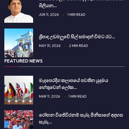
බිලි­යන…
JUN 11, 2026
1 MIN READ
ශ්‍රිපාද උඩමලුවෙි සිල් සමාදන් විමට රට…
MAY 31, 2026
2 MIN READ
FEATURED NEWS
මැදපෙරදිග කලාපයේ පවතින යුදමය
හේතුවෙන් ලෝක…
MAR 11, 2026
1 MIN READ
රෝහන විජේවිරනම් සැබැ මිනිසාගේ අදහස
සැබැ…