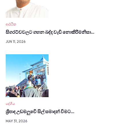
ආර්ථික
සිග­රට්වවලට ගහන බද්ද වැඩි නොකි­රී­මනිසා…
JUN 11, 2026
දේශීය
ශ්‍රිපාද උඩමලුවෙි සිල් සමාදන් විමට…
MAY 31, 2026