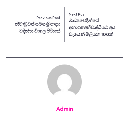
Next Post
Previous Post
­මා­ධ්‍ය­වේ­දීන්ගේ
නිවාඩුවත් සමග ශ්‍රි පාදය
අනාගතඅභි­වෘ­ද්ධි­යට අය-
වඳින්න විශාල පිරි­සක්
වැයෙන් මිලි­යන 100ක්
Admin