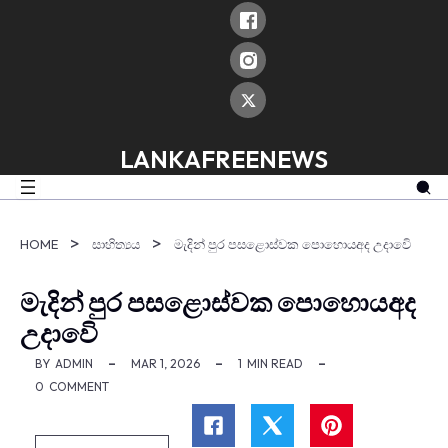
skip
to
content
LANKAFREENEWS
HOME
සාහිත්‍යය
මැදින් පුර පස­ළො­ස්වක පොහොයඅද උදාවෙි
මැදින් පුර පස­ළො­ස්වක පොහොයඅද
උදාවෙි
BY
ADMIN
MAR 1, 2026
1
MIN READ
0
COMMENT