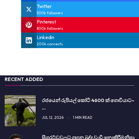
Twitter
500k followers
Pinterest
800k followers
Linkedin
200k connects
RECENT ADDED
රජයෙන් රුපියල් කෝටි 4600 ක් ගොවියාට–
…
JUL 12, 2026
1 MIN READ
සිග­රට්වවලට ගහන බද්ද වැඩි නොකි­රී­මනිසා