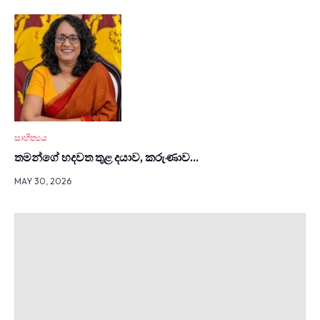
සාහිත්‍යය
තමන්ගේ හදවත තුළ දයාව, කරුණාව…
MAY 30, 2026