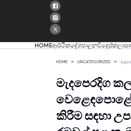
skip
to
content
HOME
ආර්ථික
දේශපාලන
විදෙස්
කලා
සා
HOME
UNCATEGORIZED
මැදපෙරදිග ක
වෙළෙඳපොළේ ස
කිරීම සඳහා උප