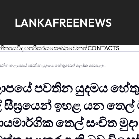
LANKAFREENEWS
හිත්‍යය
විද්‍යා
පරිසරය
සෞඛ්‍ය
වෙනත්
CONTACTS
මැදපෙරදිග කලාපයේ පවතින යුදමය හේතුවෙන් ලෝක වෙළෙඳපොළේ සීඝ්‍රයෙන් ඉහළ යන තෙල් මිල පාලනය කිරීම සඳහා උපායමාර්ගික තෙල් සංචිත මුදා හැරීමට G7 රටවල් පළ කැමත්ත පළකර ඇති බව විදෙස් වාර්තා පවසයි.
ලාපයේ පවතින යුදමය හේ
ීඝ්‍රයෙන් ඉහළ යන තෙල්
ායමාර්ගික තෙල් සංචිත මුද