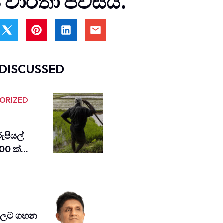
වාර්තා පවසයි.
DISCUSSED
ORIZED
ුපියල්
00 ක්…
වවලට ගහන