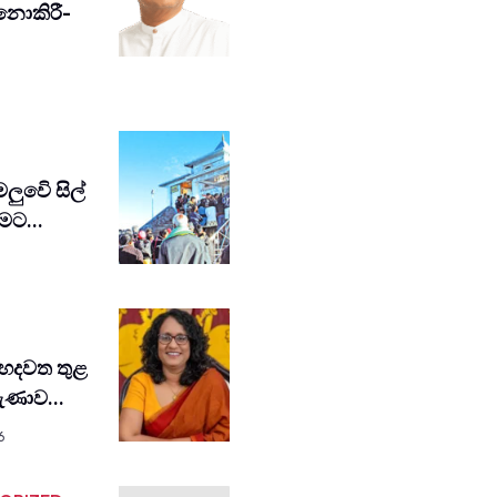
 නොකි­රී­
ඩමලුවෙි සිල්
විමට…
හදවත තුළ
රුණාව…
6