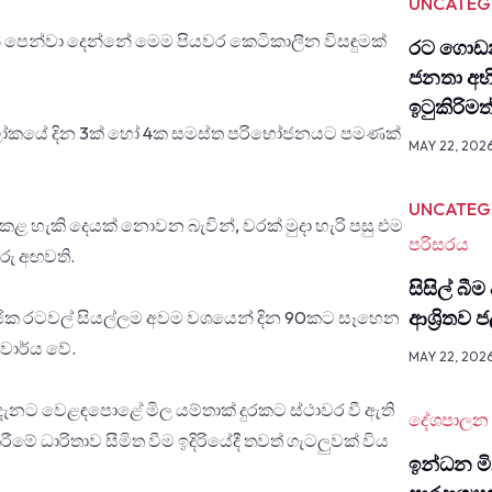
UNCATEG
පෙන්වා දෙන්නේ මෙම පියවර කෙටිකාලීන විසඳුමක්
රට ගොඩන
ජනතා අභ
ඉටුකිරිම
ය ලෝකයේ දින 3ක් හෝ 4ක සමස්ත පරිභෝජනයට පමණක්
MAY 22, 202
UNCATEG
කළ හැකි දෙයක් නොවන බැවින්, වරක් මුදා හැරි පසු එම
පරිසරය
රු අඟවති.
සිසිල් බීම
ආශ්‍රිතව
මාජික රටවල් සියල්ලම අවම වශයෙන් දින 90කට සෑහෙන
වාර්ය වේ.
MAY 22, 202
ඟ දැනට වෙළඳපොළේ මිල යම්තාක් දුරකට ස්ථාවර වී ඇති
දේශපාලන
ීමේ ධාරිතාව සීමිත වීම ඉදිරියේදී තවත් ගැටලුවක් විය
ඉන්ධන මිල