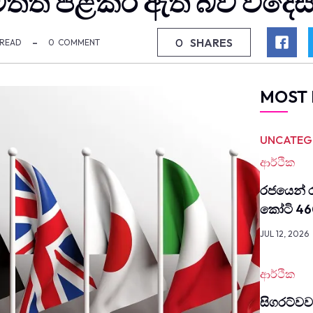
ත්ත පළකර ඇති බව විදෙස් 
0
SHARES
 READ
0
COMMENT
MOST 
UNCATEG
ආර්ථික
රජයෙන් ර
කෝටි 46
JUL 12, 2026
ආර්ථික
සිග­රට්