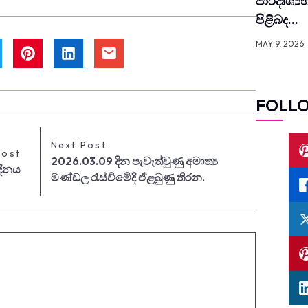
පාර­දෘ­ශ්‍ය
පිළිබද…
MAY 9, 2026
FOLL
Next Post
Post
2026.03.09 දින පැවැත්වුණු අමාත්‍ය
දිනය
මණ්ඩල රැස්විමෙිදි ඒළබුණු තිරන.