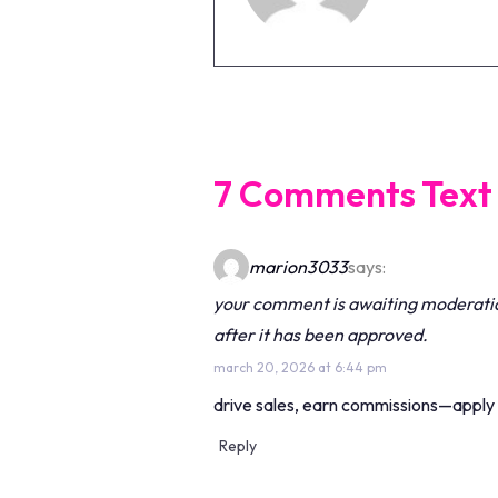
7 Comments Text
marion3033
says:
your comment is awaiting moderation.
after it has been approved.
march 20, 2026 at 6:44 pm
drive sales, earn commissions—apply
Reply