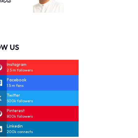
­භා­වය
OW US
Instagram
2.5 m followers
Facebook
1.5 m fans
Twitter
500k followers
Pinterest
800k followers
Linkedin
200k connects