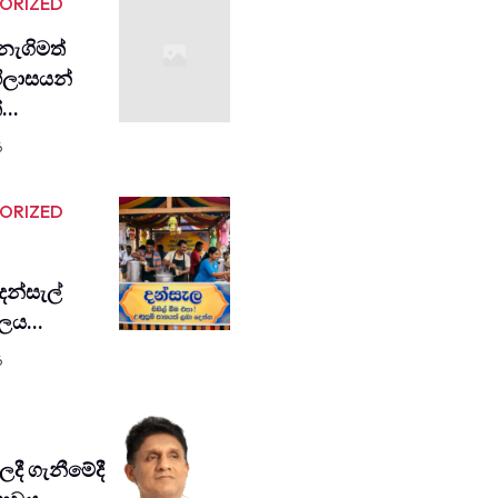
ORIZED
ැගිමත්
ිලාසයන්
ත්…
6
ORIZED
 දන්සැල්
 ජලය…
6
දී ගැනී­මේදී