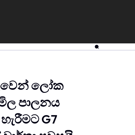
තුවෙන් ලෝක
 මිල පාලනය
ා හැරීමට G7