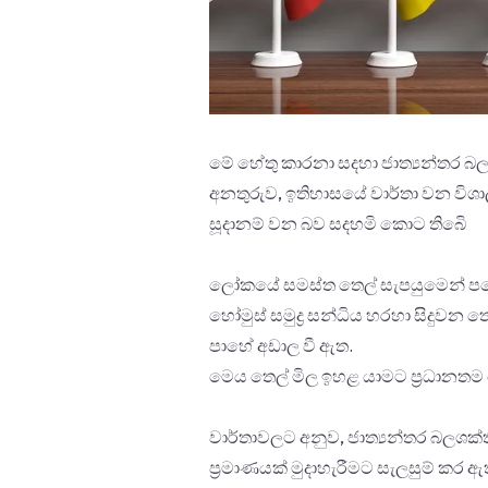
මේ හේතු කාරනා සදහා ජාත්‍යන්තර බල
අනතුරුව, ඉතිහාසයේ වාර්තා වන විශ
සූදානම් වන බව සදහමි කොට තිබෙි
ලෝකයේ සමස්ත තෙල් සැපයුමෙන් පහ
හෝමුස් සමුද්‍ර සන්ධිය හරහා සිදුව
පාහේ අඩාල වී ඇත.
මෙය තෙල් මිල ඉහළ යාමට ප්‍රධානතම 
වාර්තාවලට අනුව, ජාත්‍යන්තර බලශක්ත
ප්‍රමාණයක් මුදාහැරීමට සැලසුම් කර ඇ