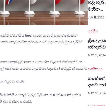
බද්ද වැඩි
මනිසා…
JUN 11, 2026
දේශීය
ශක්ති ඒජන්සිය (iea) සමඟ පැවැති සාකච්ඡාවකින්
ශ්‍රිපාද උ
ාලතම තෙල් සංචිත ප්‍රමාණය වෙළඳපොළට මුදා හැරීමට
සමාදන් 
MAY 31, 2026
ෙන් එකක් ප්‍රවාහනය කෙරෙන වැදගත් මාවතක් වන
න තෙල් අපනයනය මෙම ගැටුම් හේතුවෙන් සම්පූර්ණයෙන්ම
සාහිත්‍යය
තමන්ගේ 
හේතුව වී තිබේ.
දයාව, ක
MAY 30, 202
ි ඒජන්සිය තෙල් බැරල් මිලියන 300ක් 400ක් දක්වා
ති බව වාර්තා පවසයි.