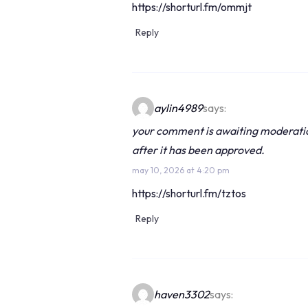
https://shorturl.fm/ommjt
Reply
aylin4989
says:
your comment is awaiting moderation.
after it has been approved.
may 10, 2026 at 4:20 pm
https://shorturl.fm/tztos
Reply
haven3302
says: