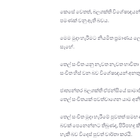
කෙසේ වෙතත්, බලශක්ති විශේෂඥයන් 
පමණක් වනු ඇති බවය.
මෙම මුදා හැරීමට නියමිත ප්‍රමාණ
සෑහේ.
තෙල් සංචිත යනු නැවත නැවත භාවිතා 
සංචිත හිස් වන බව විශේෂඥයන් අනතු
ජාත්‍යන්තර බලශක්ති ඒජන්සියේ සා
තෙල් සංචිතයක් පවත්වාගෙන යාම අනි
තෙල් සංචිත මුදා හැරීමේ පුවතත් සම
බවක් පෙනෙන්නට තිබුණද, පිරිපහදු කිර
හැකි බව විදෙස් පුවත් වාර්තා කරයි.