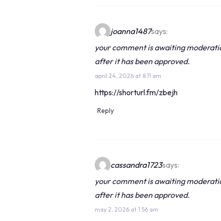
joanna1487
says:
your comment is awaiting moderation.
after it has been approved.
april 24, 2026 at 8:11 am
https://shorturl.fm/zbejh
Reply
cassandra1723
says:
your comment is awaiting moderation.
after it has been approved.
may 2, 2026 at 1:56 am