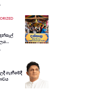
6
ORIZED
 දන්සැල්
 ජලය…
6
දී ගැනී­මේදී
­භා­වය