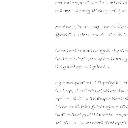
අයහපත් කාලගුණය හේතුවෙන් අධි අව
අවධානයක් යොමු කිරීමටද මෙහිදී සාක
උසස් පෙළ විභාගය සඳහා පෙනී සිටින 
ක්‍රියාමාර්ග ගන්නා ලෙස ජනාධිපතිවර
විපතට පත් ජනතාව වෙනුවෙන් ගුණා
විපරම් තොරතුරු ලබා ගැනීමට ද කටය
වැඩිදුරටත් උපදෙස් දුන්නේය.
අග්‍රාමාත්‍ය ආචාර්ය හරිනී අමරසූරිය
විජේපාල, ජනාධිපති ලේකම් ආචාර්ය 
ලේකම් වයිෂ් එයාර් මාර්ෂල් සම්පත්
රවී සෙනෙවිරත්න ,ත්‍රිවිධ හමුදා මාණ්ඩල
එයාර් මාර්ෂල් උදේනි රාජපක්ෂ , කාලග
කරුණානායක යන මහත්වරුන් ඇතුළු