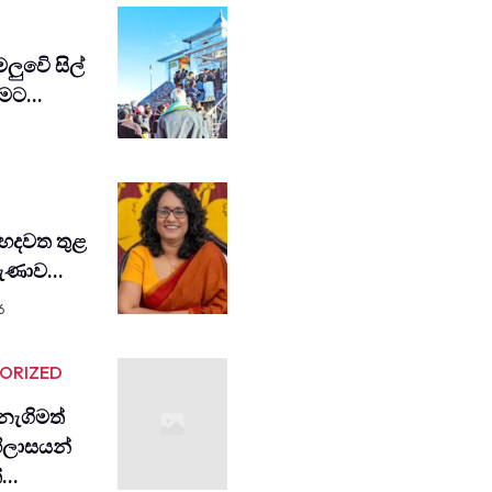
ඩමලුවෙි සිල්
විමට…
හදවත තුළ
රුණාව…
6
ORIZED
ැගිමත්
ිලාසයන්
ත්…