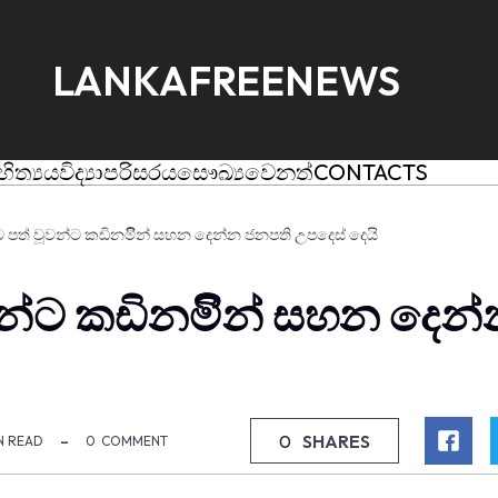
LANKAFREENEWS
හිත්‍යය
විද්‍යා
පරිසරය
සෞඛ්‍ය
වෙනත්
CONTACTS
 පත් වූවන්ට කඩිනමිිින් සහන දෙන්න ජනපති උපදෙස් දෙයි
වන්ට කඩිනමිිින් සහන දෙන
0
SHARES
N READ
0
COMMENT