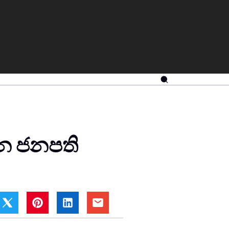
්න ජනපති