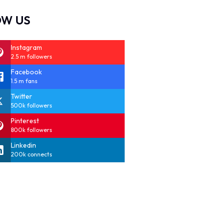
OW US
Instagram
2.5 m followers
Facebook
1.5 m fans
Twitter
500k followers
Pinterest
800k followers
Linkedin
200k connects