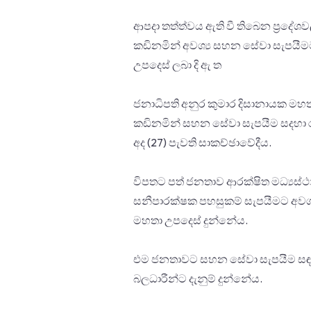
ආපදා තත්ත්වය ඇති වී තිබෙන ප්‍රද
කඩිනමින් අවශ්‍ය සහන සේවා සැපයී
උපදෙස් ලබා දි ඇ ත
ජනාධිපති අනුර කුමාර දිසානායක ම
කඩිනමින් සහන සේවා සැපයීම සදහා රා
අද (27) පැවති සාකච්ඡාවේදීය.
විපතට පත් ජනතාව ආරක්ෂිත මධ්‍යස්
සනීපාරක්ෂක පහසුකම් සැපයීමට අවශ්
මහතා උපදෙස් දුන්නේය.
එම ජනතාවට සහන සේවා සැපයීම සඳහා
බලධාරීන්ට දැනුම් දුන්නේය.