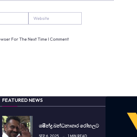
Website
rowser For The Next Time I Comment
FEATURED NEWS
ශෂීන්ද්‍ර බන්ධනාගාර රෝහලට
SEP 6, 2025
1 MIN READ