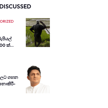
DISCUSSED
ORIZED
ුපියල්
00 ක්…
වවලට ගහන
 නොකි­රී­