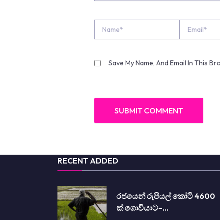
Name*
Email*
Save My Name, And Email In This B
RECENT ADDED
රජයෙන් රුපියල් කෝටි 4600
ක් ගොවියාට–…