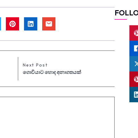
FOLL
Next Post
ගොවියාට හොද අනාගතයක්