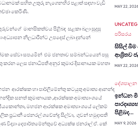
ධානමක් සහිත උතුරු නැගෙනහිර පළාත් සඳහා වැඩි
MAY 22, 202
ච්ඡා කෙරිණි.
UNCATEG
දරුවන්ගේ මානසිකත්වය පිළිබඳ සළකා බලා සුදුසු
පරිසරය
යා අධ්‍යාපන නිලධාරීන්ට උපදෙස් ලබා දුන්නේ
සිසිල් බීම
ආශ්‍රිතව
ත්මක සේවා සපයමින් එම ජනතාව සම්බන්ධයෙන් පසු
ුතු කරන ලෙස ජනාධිපති අනුර කුමාර දිසානායක මහතා
MAY 22, 202
දේශපාලන
, මහජන ආරක්ෂක හා පාර්ලිමේන්තු කටයුතු අමාත්‍ය ආනන්ද
ඉන්ධන මිල
නන්දික සනත් කුමානායක ,ආරක්ෂක අමාත්‍යාංශයේ
පාර­දෘ­ශ්‍ය
 තුයියකොන්තා, මහජන ආරක්ෂක අමාත්‍යාංශයේ ලේකම්
පිළිබද…
ික ප්‍රධානී ජෙනරල් ශවේන්ද්‍ර සිල්වා, ගුවන් හමුදාපති
ුණ විද්‍යා දෙපාර්තමේන්තුවේ අධ්‍යක්ෂ ජනරාල් ඒ. කේ
MAY 9, 2026