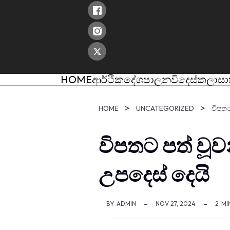
skip
to
content
HOME
ආර්ථික
දේශපාලන
විදෙස්
කලා
සා
HOME
UNCATEGORIZED
විපතට
විපතට පත් වූ
උපදෙස් දෙයි
BY
ADMIN
NOV 27, 2024
2
MI