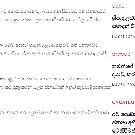
දේශීය
ේශවලට ගොස් තොරතුරු ලබා ගෙන පීඩාවට පත් ජනතාවට
ශ්‍රිපාද උ
මට කටයුතු කරන ලෙස ජනාධිපතිවරයා නිලධාරීන්ට
සමාදන් 
MAY 31, 2026
හතා මෙම අදහස් පළ කළේ , ආපදාවට පත් ජනතාවට
ජ්‍ය නිලධාරීන් සමඟ ජනාධිපති ලේකම් කාර්යාලයේදී
සාහිත්‍යය
තමන්ගේ 
දයාව, ක
ථානවල රඳවා තබා ගෙන අවශ්‍ය ආහාර පාන සහ
MAY 30, 202
‍ය කටයුතු කරන ලෙස ජනාධිපති අනුර කුමාර දිසානායක
UNCATEG
 අවශ්‍ය තරම් මුදල් වෙන් කරන ලෙස ජනාධිපතිවරයා
රට ගොඩන
ජනතා අභ
ඉටුකිරිම