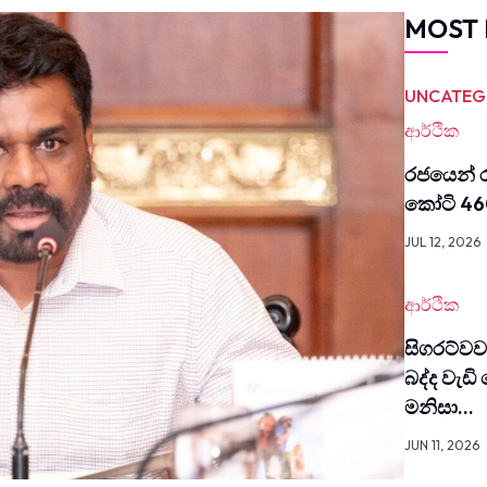
MOST 
UNCATEG
ආර්ථික
රජයෙන් ර
කෝටි 46
JUL 12, 2026
ආර්ථික
සිග­රට්
බද්ද වැඩි
මනිසා…
JUN 11, 2026