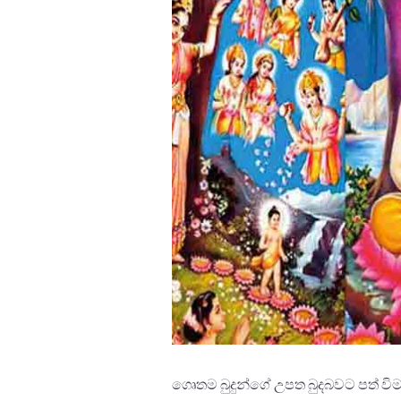
ගෙෘතම බුදුන්ගේ උපත බුදබවට පත් විම ප