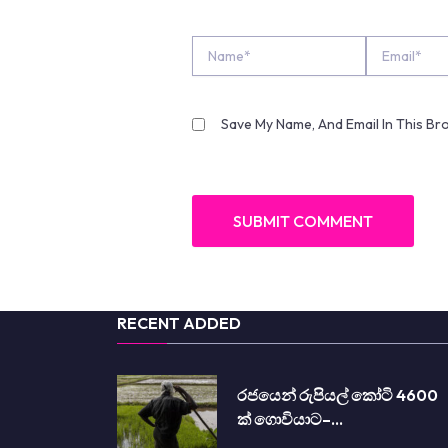
Name*
Email*
Save My Name, And Email In This B
RECENT ADDED
රජයෙන් රුපියල් කෝටි 4600
ක් ගොවියාට–…