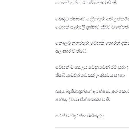
වෙසක් සතියක් නමි කොට තිබෙි
බෙෘද්ධ ජනතාව දෙදිනපුරා අති උත්කර
වෙසක් සැරසලි දක්නට තිබිම විශේෂත්
කොලබ නගරපුරා වෙසක් තොරන් දක්න
අලංකාර වි තිබෙි.
වෙසක් මංග්‍යලය වෙනුවෙන් රට පුරා ද
තිබෙි .මෙවර වෙසක් උත්සවය සදහා
රජය බැතිමතුන්ගේ අරක්ෂාව තර කොට
පන්සල් වටා ඒක්රොක්වෙති.
සරත් චන්ද්‍රරත්න රත්මල්ල