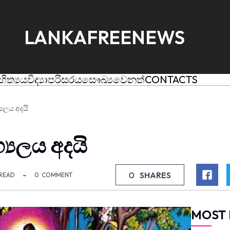
LANKAFREENEWS
හිත්‍යය
විද්‍යා
පරිසරය
සෞඛ්‍ය
වෙනත්
CONTACTS
‍යලය අදයි
‍යලය අදයි
0
SHARES
 READ
0
COMMENT
MOST 