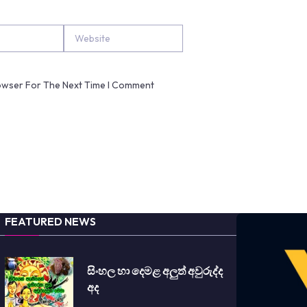
Website
rowser For The Next Time I Comment
FEATURED NEWS
සිංහල හා දෙමළ අලුත් අවුරුද්ද
අද