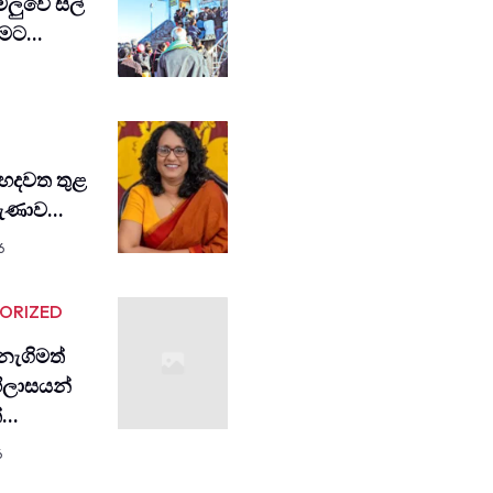
ඩමලුවෙි සිල්
විමට…
හදවත තුළ
රුණාව…
6
ORIZED
ැගිමත්
ිලාසයන්
ත්…
6