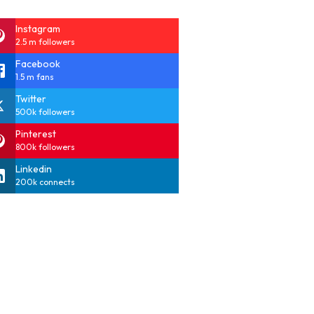
Instagram
2.5 m followers
Facebook
1.5 m fans
Twitter
500k followers
Pinterest
800k followers
Linkedin
200k connects