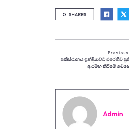
0
SHARES
Previous
පකිස්ථානය ඉන්දියාවට එරෙහිව ප්‍රති
ආරමිභ කිරිමෙි මෙහ
Admin