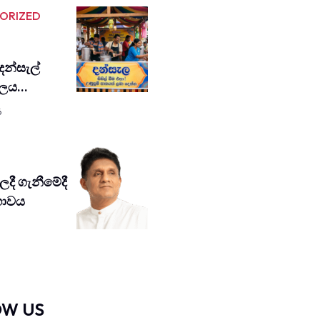
ORIZED
 දන්සැල්
 ජලය…
6
දී ගැනී­මේදී
­භා­වය
OW US