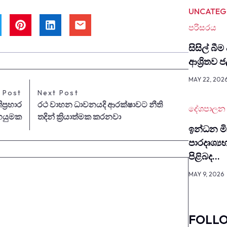
UNCATEG
පරිසරය
සිසිල් බීම
ආශ්‍රිතව
MAY 22, 202
 Post
Next Post
ප්‍රහාර
රථ වාහන ධාවනයදි ආරක්ෂාවට නීති
දේශපාලන
ෙයුමක
තදින් ක්‍රියාත්මක කරනවා
ඉන්ධන මිල
පාර­දෘ­ශ්‍ය
පිළිබද…
MAY 9, 2026
FOLL