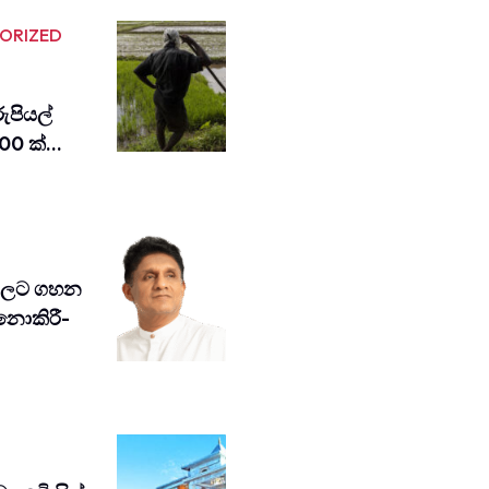
ORIZED
ුපියල්
00 ක්…
වවලට ගහන
 නොකි­රී­