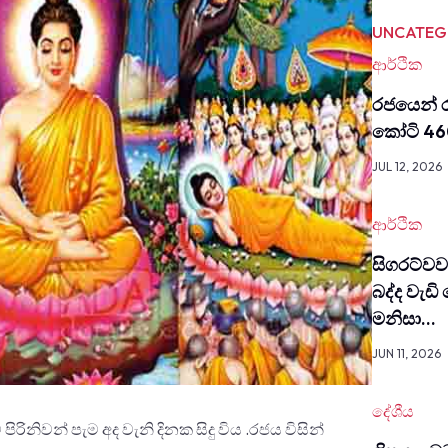
UNCATEG
ආර්ථික
රජයෙන් ර
කෝටි 46
JUL 12, 2026
ආර්ථික
සිග­රට්
බද්ද වැඩි
මනිසා…
JUN 11, 2026
දේශීය
ිරිනිවන් පැම අද වැනි දිනක සිදු විය .රජය විසින්