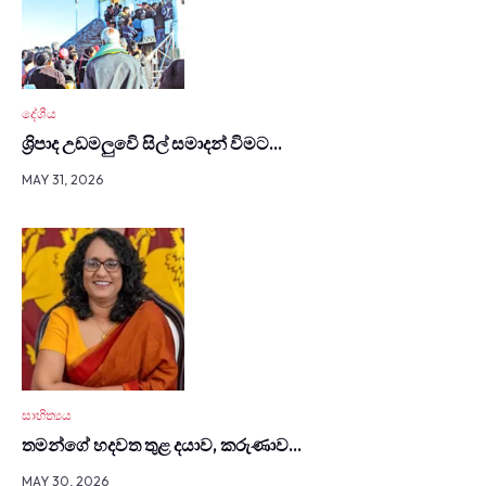
දේශීය
ශ්‍රිපාද උඩමලුවෙි සිල් සමාදන් විමට…
MAY 31, 2026
සාහිත්‍යය
තමන්ගේ හදවත තුළ දයාව, කරුණාව…
MAY 30, 2026