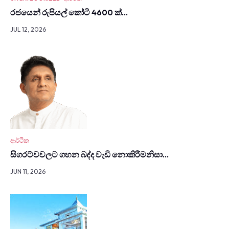
රජයෙන් රුපියල් කෝටි 4600 ක්…
JUL 12, 2026
ආර්ථික
සිග­රට්වවලට ගහන බද්ද වැඩි නොකි­රී­මනිසා…
JUN 11, 2026