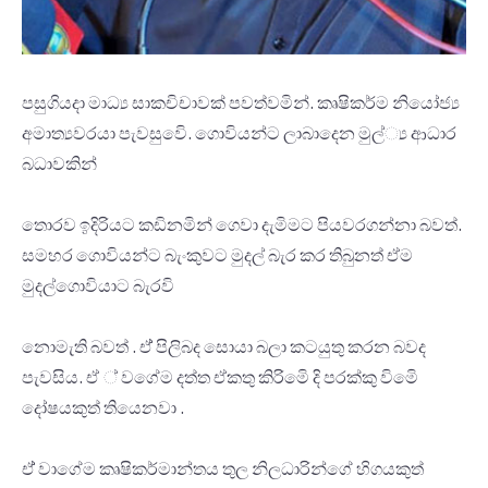
පසුගියදා මාධ්‍ය සාකචිචාවක් පවත්වමින්. කෘෂිකර්ම නියෝජ්‍ය
අමාත්‍යවරයා පැවසුවෙි. ගොවියන්ට ලාබාදෙන මුල්‍්‍ය ආධාර
බධාවකින්
තොරව ඉදිරියට කඩිනමින් ගෙවා දැමිමට පියවරගන්නා බවත්.
සමහර ගොවියන්ට බැංකුවට මුදල් බැර කර තිබුනත් ඒම
මුදල්ගොවියාට බැරවි
නොමැති බවත් . ඒ් පිලිබද සොයා බලා කටයුතු කරන බවද
පැවසිය. ඒ ් වගේම දත්ත ඒකතු කිරිමෙි දි පරක්කු විමෙි
දෝෂයකුත් තියෙනවා .
ඒ් වාගේම කෘෂිකර්මාන්තය තුල නිලධාරින්‌ගේ හිගයකුත්