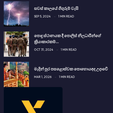
සවස් කාලයේ ගිගුරුම් වැසි
SEP 5, 2024
1 MIN READ
පොදු ස්ථානයක දී පොලිස් නිලධාරීන්ගේ
ක්‍රියාකාරකම්…
OCT 31, 2024
1 MIN READ
මැදින් පුර පස­ළො­ස්වක පොහොයඅද උදාවෙි
MAR 1, 2026
1 MIN READ