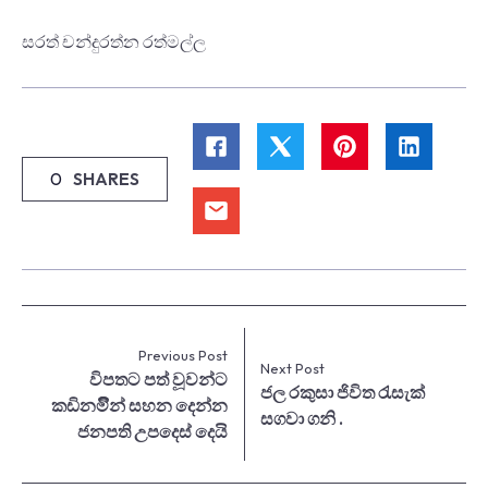
සරත් චන්දුරත්න රත්මල්ල
0
SHARES
Previous Post
Next Post
විපතට පත් වූවන්ට
ජල රකුසා ජිවිත රැසැක්
කඩිනමිිින් සහන දෙන්න
සගවා ගනි .
ජනපති උපදෙස් දෙයි