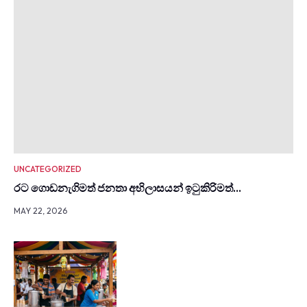
UNCATEGORIZED
රට ගොඩනැගිමත් ජනතා අභිලාසයන් ඉටුකිරිමත්…
MAY 22, 2026