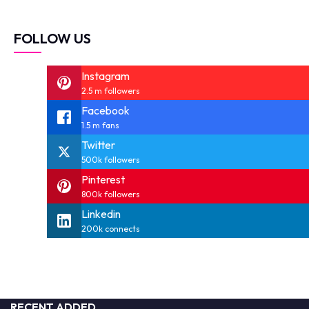
FOLLOW US
Instagram
2.5 m followers
Facebook
1.5 m fans
Twitter
500k followers
Pinterest
800k followers
Linkedin
200k connects
RECENT ADDED