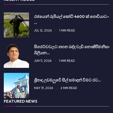
රජයෙන් රුපියල් කෝටි 4600 ක් ගොවියාට–
…
JUL 12, 2026
1 MIN READ
සිග­රට්වවලට ගහන බද්ද වැඩි නොකි­රී­මනිසා
බිලි­යන…
JUN 11, 2026
1 MIN READ
ශ්‍රිපාද උඩමලුවෙි සිල් සමාදන් විමට රට…
MAY 31, 2026
2 MIN READ
FEATURED NEWS