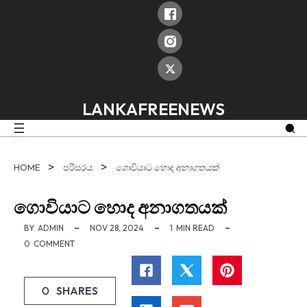
skip
to
content
LANKAFREENEWS
HOME
පරිසරය
ගොවියාට හොද අනාගතයක්
ගොවියාට හොද අනාගතයක්
BY
ADMIN
NOV 28, 2024
1
MIN READ
0
COMMENT
0
SHARES