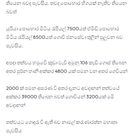
තියෙන බවද පැවසිය. තවද පොහොර හිගයක් නැතිව තියෙන
බවත්
යුරියා පොහොර මිටිය රැපියල් 7500යත් ඒමිඩි පොහොර
මිටිය රැපියල් 8500යත් ගොවි ජනසේවා තුලින් පුලුවන බව
පැවසිය.
අපදා තත්වය හමුවෙි කුඩා වැවි අමුනු 106 කැඩි ගොස් තිබෙන
අතර පුර්න හානි අක්කර 4800 යක් පමන වන අතර ගෙවියන්
2000 ක් පමන අසරණ වි අතර දැනට අවදානන් තත්වයේ
අක්කර 39000 තිබෙන බවත් ගොවියන් 3200යක් මෙි
අවදානන්
තත්වයට ගොදුරැ වි ඇති බව නාමල් කරැණාරත්න මහාතා
පැවසිය