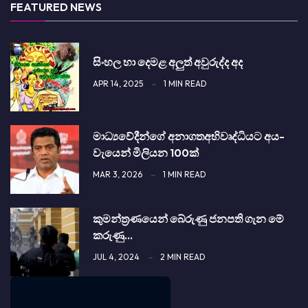
FEATURED NEWS
සිංහල හා දෙමළ අලුත් අවුරුද්ද අද
APR 14, 2025
1 MIN READ
­මා­ධ්‍ය­වේ­දීන්ගේ අනාගතඅභි­වෘ­ද්ධි­යට අය-
වැයෙන් මිලි­යන 100ක්
MAR 3, 2026
1 MIN READ
කුමන්ත්‍රණයෙන් බේරුණු ජනපති ගැන මේ
කරුණු…
JUL 4, 2024
2 MIN READ