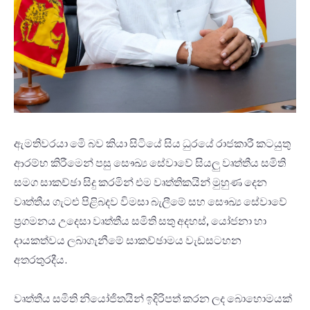
ඇමතිවරයා මෙි බව කියා සිටියේ සිය ධුරයේ රාජකාරී කටයුතු
ආරම්භ කිරීමෙන් පසු සෞඛ්‍ය සේවාවේ සියලු වෘත්තීය සමිති
සමග සාකච්ඡා සිදු කරමින් එම වෘත්තිකයින් මුහුණ දෙන
වෘත්තීය ගැටළු පිළිබදව විමසා බැලීමේ සහ සෞඛ්‍ය සේවාවේ
ප්‍රගමනය උදෙසා වෘත්තීය සමිති සතු අදහස්, යෝජනා හා
දායකත්වය ලබාගැනීමේ සාකච්ඡාමය වැඩසටහන
අතරතුරදීය.
වෘත්තීය සමිති නියෝජිතයින් ඉදිරිපත් කරන ලද බොහොමයක්