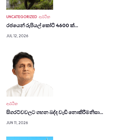
UNCATEGORIZED
ආර්ථික
රජයෙන් රුපියල් කෝටි 4600 ක්…
JUL 12, 2026
ආර්ථික
සිග­රට්වවලට ගහන බද්ද වැඩි නොකි­රී­මනිසා…
JUN 11, 2026