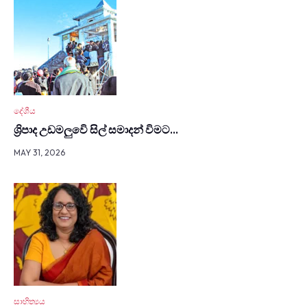
දේශීය
ශ්‍රිපාද උඩමලුවෙි සිල් සමාදන් විමට…
MAY 31, 2026
සාහිත්‍යය