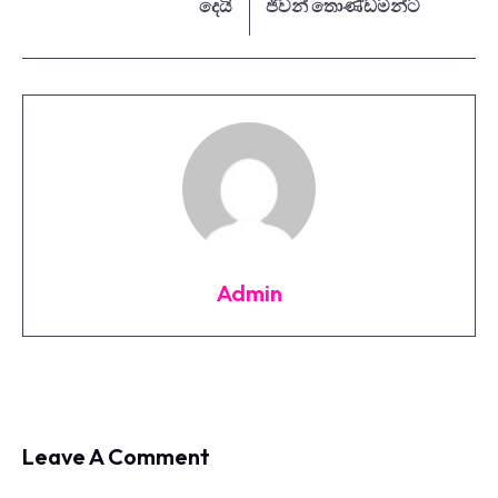
දෙයි
ජිවන් තොණ්ඩමන්ට
Admin
Leave A Comment