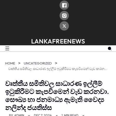
skip
to
content
LANKAFREENEWS
HOME
UNCATEGORIZED
වෘත්තීය සමිතිවල සාධාරණ ඉල්ලීම් ඉටුකිරීමට කැපවිමෙන් වැඩ කරනවා. සෞඛ්‍ය හා ජනමාධ්‍ය ඇමැති වෛද්‍ය නලින්ද ජයතිස්ස
වෘත්තීය සමිතිවල සාධාරණ ඉල්ලීම්
ඉටුකිරීමට කැපවිමෙන් වැඩ කරනවා.
සෞඛ්‍ය හා ජනමාධ්‍ය ඇමැති වෛද්‍ය
නලින්ද ජයතිස්ස
BY
ADMIN
DEC 7, 2024
1
MIN READ