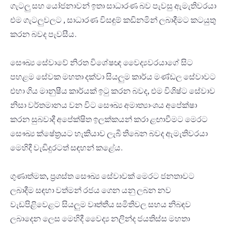
ගැටලු සහ යෝජනාවන් ඉතා සාධාරණ බව පැවසු ඇමැතිවරයා
එම ගැටලුවලට , සාධාරණ විසඳුම් කඩිනමින් ලබාදීමට කටයුතු
කරන බවද පැවසීය.
සෞඛ්‍ය සේවාවේ නිරත විශේෂඥ වෛද්‍යවරයාගේ සිට
පහළම සේවක මහතා දක්වා සියලුම කාර්ය මණ්ඩල සේවාවට
එහා ගිය මානුෂීය කාර්යක් ඉටු කරන බවද, එම විශිෂ්ට සේවාව
නිසා වර්තමානය වන විට සෞඛ්‍ය අමාත්‍යාංශය අපේක්ෂා
කරන සුබවාදී අපේක්ෂිත ඉලක්කයන් කරා ළඟාවීමට මෙරට
සෞඛ්‍ය ක්ෂේත්‍රයට හැකියාව ලැබී තිබෙන බවද ඇමැතිවරයා
මෙහිදී වැඩිදුරටත් සඳහන් කළේය.
ගුණාත්මක, ප්‍රශස්ත සෞඛ්‍ය සේවාවක් මෙරට ජනතාවට
ලබාදීම සඳහා වත්මන් රජය ගෙන යනු ලබන නව
වැඩපිළිවෙළට සියලුම වෘත්තීය සමිතිවල සහය නිබඳව
ලබාදෙන ලෙස මෙහිදී වෛද්‍ය නලින්ද ජයතිස්ස මහතා