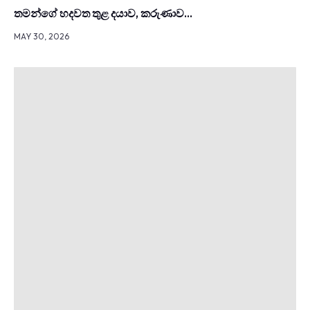
තමන්ගේ හදවත තුළ දයාව, කරුණාව…
MAY 30, 2026