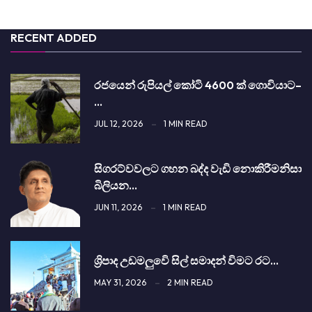
RECENT ADDED
රජයෙන් රුපියල් කෝටි 4600 ක් ගොවියාට–
…
JUL 12, 2026
1 MIN READ
සිග­රට්වවලට ගහන බද්ද වැඩි නොකි­රී­මනිසා
බිලි­යන…
JUN 11, 2026
1 MIN READ
ශ්‍රිපාද උඩමලුවෙි සිල් සමාදන් විමට රට…
MAY 31, 2026
2 MIN READ