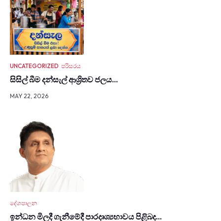
UNCATEGORIZED
පරිසරය
සිසිල් බීම දන්සැල් ආශ්‍රිතව ජලය…
MAY 22, 2026
දේශපාලන
ඉන්ධන මිලදී ගැනී­මේදී පාර­දෘ­ශ්‍ය­භා­වය පිළිබද…