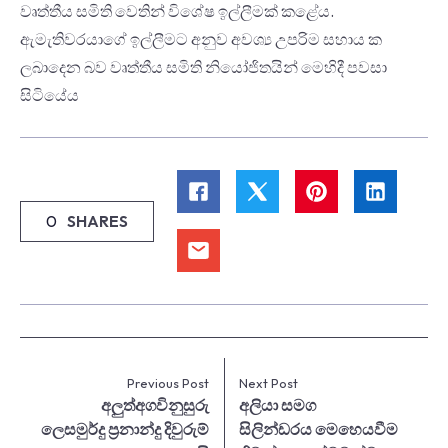
වෘත්තීය සමිති වෙතින් විශේෂ ඉල්ලීමක් කළේය.
ඇමැතිවරයාගේ ඉල්ලීමට අනුව අවශ්‍ය උපරිම සහාය ක
ලබාදෙන බව වෘත්තීය සමිති නියෝජිතයින් මෙහිදී පවසා
සිටියේය
0
SHARES
Previous Post
Next Post
අලුත්අගවිනුසුරු
අලියා සමග
ලෙසමුර්දු ප්‍රනාන්දු දිවුරුම්
සිලින්ඩරය මෙහෙයවීම