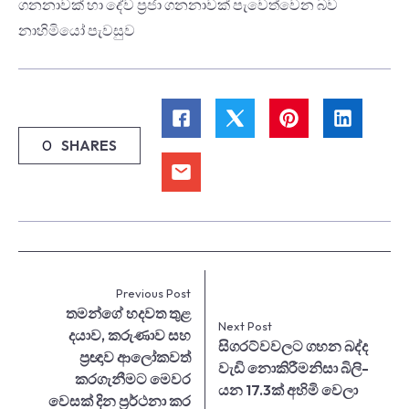
ගනනාවක් හා දේව ප්‍රජා ගනනාවක් පැවෙත්වෙන බව
නාහිමියෝ පැවසුව
0
SHARES
Previous Post
තමන්ගේ හදවත තුළ
Next Post
දයාව, කරුණාව සහ
සිග­රට්වවලට ගහන බද්ද
ප්‍රඥාව ආලෝකවත්
වැඩි නොකි­රී­මනිසා බිලි­
කරගැනීමට මෙවර
යන 17.3ක් අහි­මි වෙලා
වෙසක් දින ප්‍රර්ථනා කර