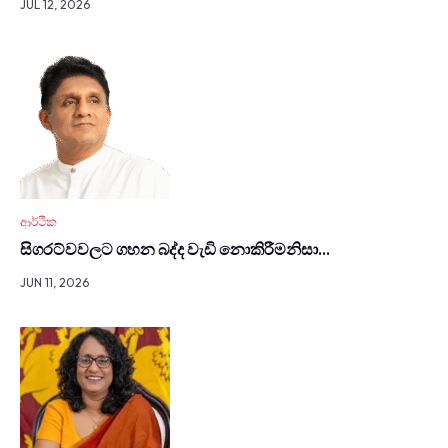
JUL 12, 2026
ආර්ථික
සිග­රට්වවලට ගහන බද්ද වැඩි නොකි­රී­මනිසා…
JUN 11, 2026