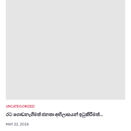
UNCATEGORIZED
රට ගොඩනැගිමත් ජනතා අභිලාසයන් ඉටුකිරිමත්…
MAY 22, 2026