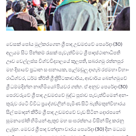
වෙසක් පෝය මුල්කරගෙන ශ්‍රී පාද උඩ­ම­ළුවේ පෙරේදා (30)
අලු­යම සිට පින්කම් රැසක් පැවැ­ත්වී­මට ශ්‍රී පාද­ස්ථා­නා­ධි­පති
ඌව වෙල්ලස්ස විශ්ව­වි­ද්‍යා­ලයේ කුල­පති, සබ­ර­ගමු රත්න­පුර
මහ දිසාවේ ප්‍රධාන සංඝ­නා­යක, පැල්ම­ඬුලු දාගැබ් රජ­මහා විහා­
රා­ධී­ශ්වර, ධර්ම කීර්ති ශ්‍රී ත්‍රිපි­ට­කා­චාර්ය, ආචාර්ය බෙන්ග­මුවේ
ශ්‍රී ධම්ම­දින්න නාහි­මියෝ පිය­වර ගත්හ. ඒ අනුව පෙරේදා (30)
පෙර­ව­රුවේ ශ්‍රී පාද උඩ­ම­ළුවේ බුද්ධ පූජාව පැවැ­ත්වී­මෙන් අන­
තු­රුව රටෙි විවිධ ප්‍රදේ­ශ­ව­ලින් පැමිණ සිටි බැතිමතුන්විහාරය
සිල් සමා­දන් කිරීම ශ්‍රී පාද උඩ­ම­ළුවේ වැඩ සිටින දොර­පනේ
සුම­න­ජෝති හිමි­යන් ඇතුළු මහ සංඝ­ර­ත්නය විසින් සිදු කරනු
ලැබූහ. මෙවර ශ්‍රී පාද වන්දනා වාරය පෙරේදා (30) දින මධ්‍යම