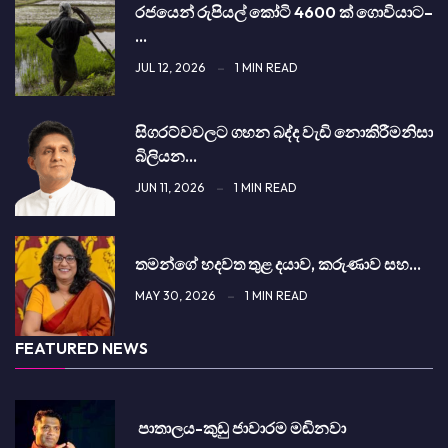
රජයෙන් රුපියල් කෝටි 4600 ක් ගොවියාට–
…
JUL 12, 2026
1 MIN READ
සිග­රට්වවලට ගහන බද්ද වැඩි නොකි­රී­මනිසා
බිලි­යන…
JUN 11, 2026
1 MIN READ
තමන්ගේ හදවත තුළ දයාව, කරුණාව සහ…
MAY 30, 2026
1 MIN READ
FEATURED NEWS
පාතාලය-කුඩු ජාවාරම මඬිනවා