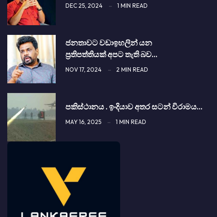
DEC 25, 2024
1 MIN READ
ජනතාවට වඩාඉහලින් යන
ප්‍රතිපත්තියක් අපට තැති බව…
NOV 17, 2024
2 MIN READ
පකිස්ථානය . ඉංදියාව අතර සටන් විරාමය…
MAY 16, 2025
1 MIN READ