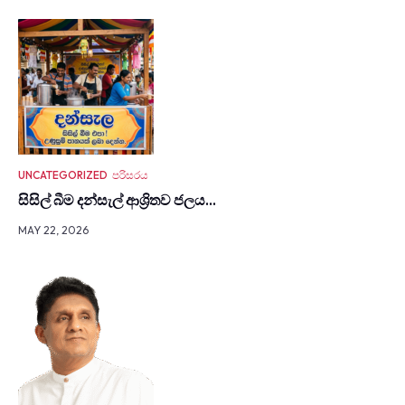
UNCATEGORIZED
පරිසරය
සිසිල් බීම දන්සැල් ආශ්‍රිතව ජලය…
MAY 22, 2026