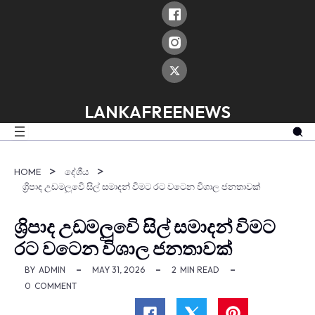
skip
to
content
LANKAFREENEWS
HOME
දේශීය
ශ්‍රිපාද උඩමලුවෙි සිල් සමාදන් විමට රට වටෙන විශාල ජනතාවක්
ශ්‍රිපාද උඩමලුවෙි සිල් සමාදන් විමට
රට වටෙන විශාල ජනතාවක්
BY
ADMIN
MAY 31, 2026
2
MIN READ
0
COMMENT