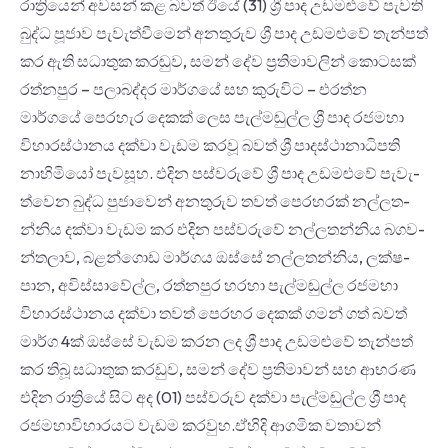
රාත්‍රි­යෙන් අව­සන් කළ බවත් ඊයේ (31) ශ්‍රී පාද උඩ­ම­ළුවේ පැවති
බුද්ධ පූජාව පැවැ­ත්වී­මෙන් අන­තු­රුව ශ්‍රී පාද උඩ­ම­ළුවේ තැන්පත්
කර ඇති සධා­තුක කර­ඬුව, සමන් දේව ප්‍රති­මා­ව­ලින් කොට­සක්
රත්න­පුර – පලා­බ­ද්දර මාර්ගයේ සහ කුරු­විට – එරත්න
මාර්ගයේ පෙර­හැර දෙකක් ලෙස පැල්ම­ඬුල්ල ශ්‍රී පාද රජ­මහා
විහා­ර­ස්ථා­නය දක්වා වැඩම කරවූ බවත් ශ්‍රී පාද­ස්ථා­නා­ධි­පති
නාහි­මියෝ පැව­සූහ. එදින පස්ව­රුවේ ශ්‍රී පාද උඩ­ම­ළුවේ පැවැ­
ත්වෙන බුද්ධ පුජා­වෙන් අන­තු­රුව තවත් පෙර­හ­රක් නල්ල­ත­
න්නිය දක්වා වැඩම කර එදින පස්ව­රුවේ නල්ල­ත­න්නිය බග­ව­
න්ත­ලාව, බළ­න්ගොඩ මාර්ගය ඔස්සේ නල්ල­ත­න්නිය, ලක්ෂ­
පාන, අවි­ස්සා­වේල්ල, රත්න­පුර හරහා පැල්ම­ඬුල්ල රජ­මහා
විහා­ර­ස්ථා­නය දක්වා තවත් පෙර­හ­ර දෙකක් ගමන් ගත් බවත්
මාර්ග 4ක් ඔස්සේ වැඩම කරන ලද ශ්‍රී පාද උඩ­ම­ළුවේ තැන්පත්
කර තිබූ සධා­තුක කර­ඩුව, සමන් දේව ප්‍රති­මා­වන් සහ ආභ­රණ
එදින රාත්‍රියේ සිට අද (01) පස්ව­රුව දක්වා පැල්ම­ඬුල්ල ශ්‍රී පාද
රජ­මහාවිහාරයට වැඩම කරවුහ.ඒහිදි ආගමික වතාවන්