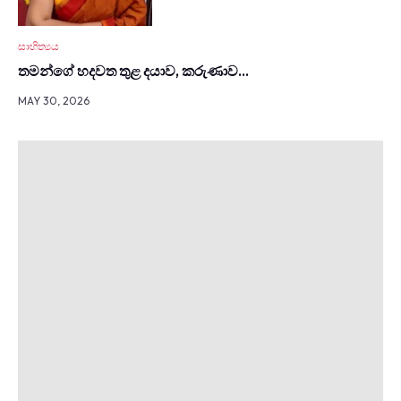
සාහිත්‍යය
තමන්ගේ හදවත තුළ දයාව, කරුණාව…
MAY 30, 2026