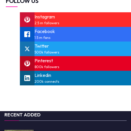
FOLLOW US
Instagram
2.5 m followers
Facebook
1.5 m fans
Twitter
500k followers
Pinterest
800k followers
Linkedin
200k connects
RECENT ADDED