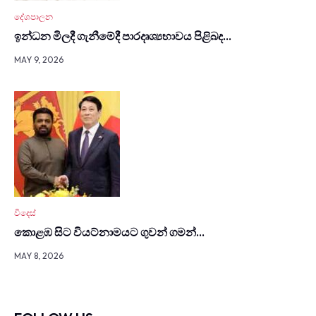
දේශපාලන
ඉන්ධන මිලදී ගැනී­මේදී පාර­දෘ­ශ්‍ය­භා­වය පිළිබද…
MAY 9, 2026
විදෙස්
කොළඹ සිට වියට්නාමයට ගුවන් ගමන්…
MAY 8, 2026